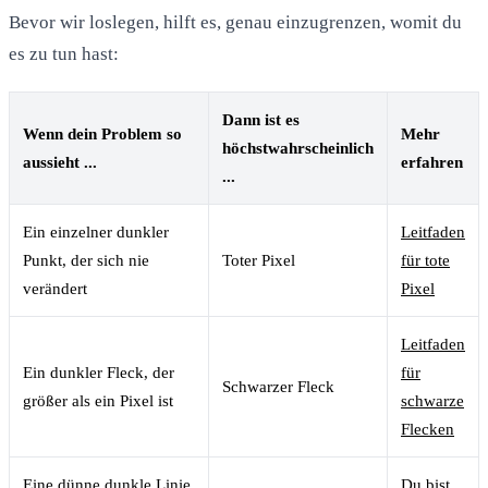
Bevor wir loslegen, hilft es, genau einzugrenzen, womit du
es zu tun hast:
Dann ist es
Wenn dein Problem so
Mehr
höchstwahrscheinlich
aussieht ...
erfahren
...
Ein einzelner dunkler
Leitfaden
Punkt, der sich nie
Toter Pixel
für tote
verändert
Pixel
Leitfaden
Ein dunkler Fleck, der
für
Schwarzer Fleck
größer als ein Pixel ist
schwarze
Flecken
Eine dünne dunkle Linie,
Du bist