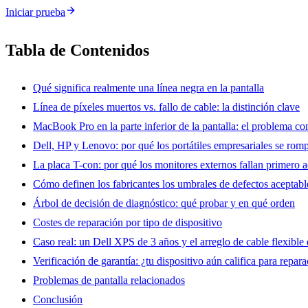
Iniciar prueba
Tabla de Contenidos
Qué significa realmente una línea negra en la pantalla
Línea de píxeles muertos vs. fallo de cable: la distinción clave
MacBook Pro en la parte inferior de la pantalla: el problema c
Dell, HP y Lenovo: por qué los portátiles empresariales se r
La placa T-con: por qué los monitores externos fallan primero a
Cómo definen los fabricantes los umbrales de defectos aceptabl
Árbol de decisión de diagnóstico: qué probar y en qué orden
Costes de reparación por tipo de dispositivo
Caso real: un Dell XPS de 3 años y el arreglo de cable flexible
Verificación de garantía: ¿tu dispositivo aún califica para repara
Problemas de pantalla relacionados
Conclusión