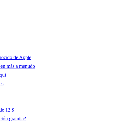
onocido de Apple
ompen más a menudo
quí
es
 de 12 $
ción gratuita?