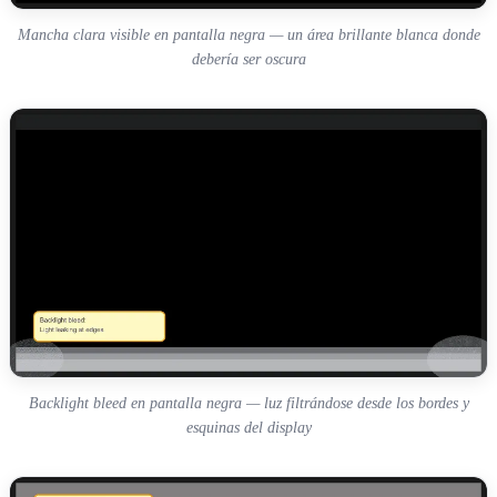
Mancha clara visible en pantalla negra — un área brillante blanca donde
debería ser oscura
Backlight bleed en pantalla negra — luz filtrándose desde los bordes y
esquinas del display