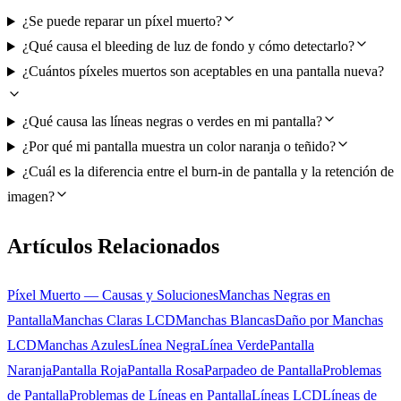
¿Se puede reparar un píxel muerto?
¿Qué causa el bleeding de luz de fondo y cómo detectarlo?
¿Cuántos píxeles muertos son aceptables en una pantalla nueva?
¿Qué causa las líneas negras o verdes en mi pantalla?
¿Por qué mi pantalla muestra un color naranja o teñido?
¿Cuál es la diferencia entre el burn-in de pantalla y la retención de
imagen?
Artículos Relacionados
Píxel Muerto — Causas y Soluciones
Manchas Negras en
Pantalla
Manchas Claras LCD
Manchas Blancas
Daño por Manchas
LCD
Manchas Azules
Línea Negra
Línea Verde
Pantalla
Naranja
Pantalla Roja
Pantalla Rosa
Parpadeo de Pantalla
Problemas
de Pantalla
Problemas de Líneas en Pantalla
Líneas LCD
Líneas de