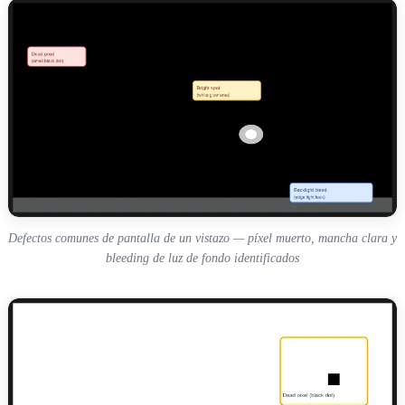
Defectos comunes de pantalla de un vistazo — píxel muerto, mancha clara y
bleeding de luz de fondo identificados