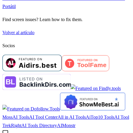
Portátil
Find screen issues? Learn how to fix them.
Volver al artículo
Socios
MossAI Tools
AI Tool Center
All in AI Tools
AiTop10 Tools
AI Tool
Trek
RightAI Tools Directory
AIMonstr