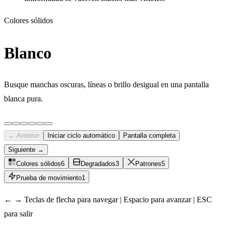
Colores sólidos
Blanco
Busque manchas oscuras, líneas o brillo desigual en una pantalla
blanca pura.
← Anterior
Iniciar ciclo automático
Pantalla completa
Siguiente →
Colores sólidos
6
Degradados
3
Patrones
5
Prueba de movimiento
1
← → Teclas de flecha para navegar | Espacio para avanzar | ESC
para salir