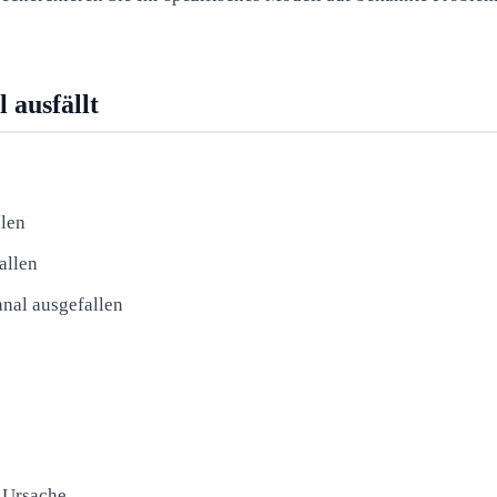
 ausfällt
llen
allen
nal ausgefallen
e Ursache