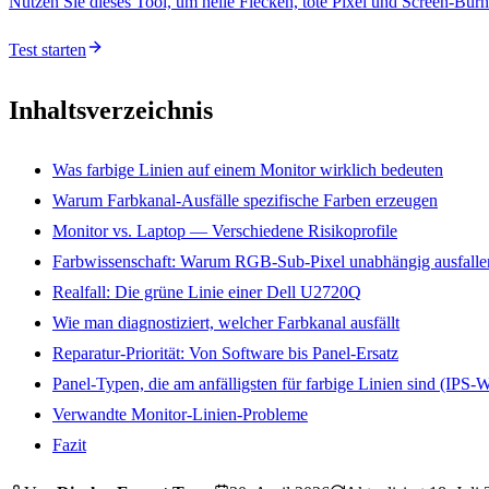
Nutzen Sie dieses Tool, um helle Flecken, tote Pixel und Screen-Burn
Test starten
Inhaltsverzeichnis
Was farbige Linien auf einem Monitor wirklich bedeuten
Warum Farbkanal-Ausfälle spezifische Farben erzeugen
Monitor vs. Laptop — Verschiedene Risikoprofile
Farbwissenschaft: Warum RGB-Sub-Pixel unabhängig ausfalle
Realfall: Die grüne Linie einer Dell U2720Q
Wie man diagnostiziert, welcher Farbkanal ausfällt
Reparatur-Priorität: Von Software bis Panel-Ersatz
Panel-Typen, die am anfälligsten für farbige Linien sind (IPS-
Verwandte Monitor-Linien-Probleme
Fazit