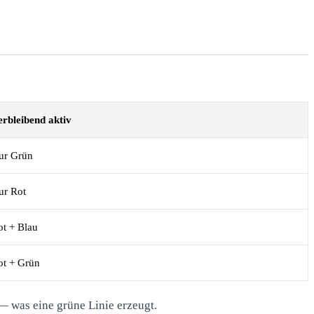
erbleibend aktiv
ur Grün
ur Rot
ot + Blau
ot + Grün
— was eine grüne Linie erzeugt.