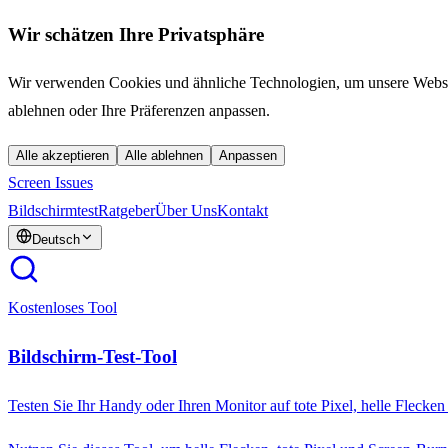
Wir schätzen Ihre Privatsphäre
Wir verwenden Cookies und ähnliche Technologien, um unsere Website 
ablehnen oder Ihre Präferenzen anpassen.
Alle akzeptieren
Alle ablehnen
Anpassen
Screen Issues
Bildschirmtest
Ratgeber
Über Uns
Kontakt
Deutsch
Kostenloses Tool
Bildschirm-Test-Tool
Testen Sie Ihr Handy oder Ihren Monitor auf tote Pixel, helle Flecke