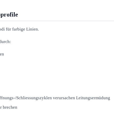
profile
i für farbige Linien.
durch:
fen
Öffnungs-/Schliessungszyklen verursachen Leitungsermüdung
r brechen