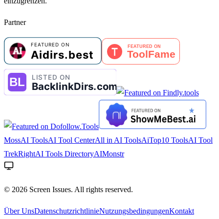
einzugrenzen.
Partner
MossAI Tools
AI Tool Center
All in AI Tools
AiTop10 Tools
AI Tool
Trek
RightAI Tools Directory
AIMonstr
©
2026
Screen Issues. All rights reserved.
Über Uns
Datenschutzrichtlinie
Nutzungsbedingungen
Kontakt