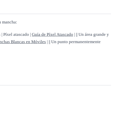
tu mancha:
a | Píxel atascado |
Guía de Píxel Atascado
| || Un área grande y
chas Blancas en Móviles
| || Un punto permanentemente