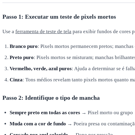
Passo 1: Executar um teste de pixels mortos
Use a
ferramenta de teste de tela
para exibir fundos de cores p
Branco puro
: Pixels mortos permanecem pretos; manchas
Preto puro
: Pixels mortos se misturam; manchas brilhante
Vermelho, verde, azul puros
: Ajuda a determinar se é fal
Cinza
: Tons médios revelam tanto pixels mortos quanto m
Passo 2: Identifique o tipo de mancha
Sempre preto em todas as cores
→ Pixel morto ou grupo
Muda com a cor de fundo
→ Poeira presa ou contaminação
Cercado por anel colorido
→ Dano por pressão