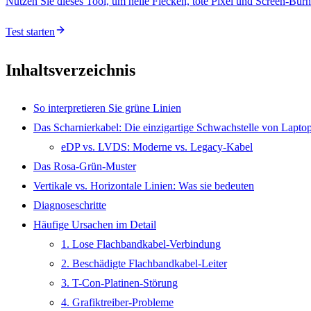
Nutzen Sie dieses Tool, um helle Flecken, tote Pixel und Screen-Burn
Test starten
Inhaltsverzeichnis
So interpretieren Sie grüne Linien
Das Scharnierkabel: Die einzigartige Schwachstelle von Lapto
eDP vs. LVDS: Moderne vs. Legacy-Kabel
Das Rosa-Grün-Muster
Vertikale vs. Horizontale Linien: Was sie bedeuten
Diagnoseschritte
Häufige Ursachen im Detail
1. Lose Flachbandkabel-Verbindung
2. Beschädigte Flachbandkabel-Leiter
3. T-Con-Platinen-Störung
4. Grafiktreiber-Probleme