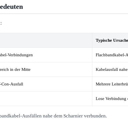
bedeuten
t:
Typische Ursach
abel-Verbindungen
Flachbandkabel-A
eich in der Mitte
Kabelausfall nahe
T-Con-Ausfall
Mehrere Leiterbr
Lose Verbindung o
achbandkabel-Ausfällen nahe dem Scharnier verbunden.