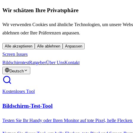
Wir schätzen Ihre Privatsphäre
Wir verwenden Cookies und ähnliche Technologien, um unsere Website 
ablehnen oder Ihre Präferenzen anpassen.
Alle akzeptieren
Alle ablehnen
Anpassen
Screen Issues
Bildschirmtest
Ratgeber
Über Uns
Kontakt
Deutsch
Kostenloses Tool
Bildschirm-Test-Tool
Testen Sie Ihr Handy oder Ihren Monitor auf tote Pixel, helle Flecke