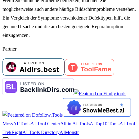
Wenn Sie ähnliche Probleme bemerken, möchten Sie
möglicherweise auch andere häufige Bildschirmprobleme verstehen.
Ein Vergleich der Symptome verschiedener Defekttypen hilft, die
genaue Ursache und die am besten geeignete Reparaturoption
einzugrenzen.
Partner
MossAI Tools
AI Tool Center
All in AI Tools
AiTop10 Tools
AI Tool
Trek
RightAI Tools Directory
AIMonstr